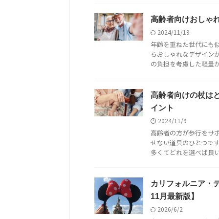
高齢者向けおしゃ
2024/11/19
年齢を重ねた世代にも
らおしゃれなデザイン
の負担を考慮した軽量かつ
高齢者向けの杖は
イント
2024/11/9
高齢者の方が歩行をサ
せない道具のひとつです
多くてどれを選べば良いか
カリフォルニア・デ
11月最新版】
2026/6/2