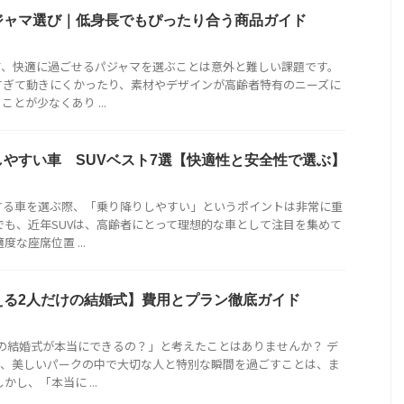
ジャマ選び｜低身長でもぴったり合う商品ガイド
て、快適に過ごせるパジャマを選ぶことは意外と難しい課題です。
すぎて動きにくかったり、素材やデザインが高齢者特有のニーズに
とが少なくあり ...
やすい車 SUVベスト7選【快適性と安全性で選ぶ】
する車を選ぶ際、「乗り降りしやすい」というポイントは非常に重
でも、近年SUVは、高齢者にとって理想的な車として注目を集めて
な座席位置 ...
える2人だけの結婚式】費用とプラン徹底ガイド
の結婚式が本当にできるの？」と考えたことはありませんか？ デ
て、美しいパークの中で大切な人と特別な瞬間を過ごすことは、ま
かし、「本当に ...