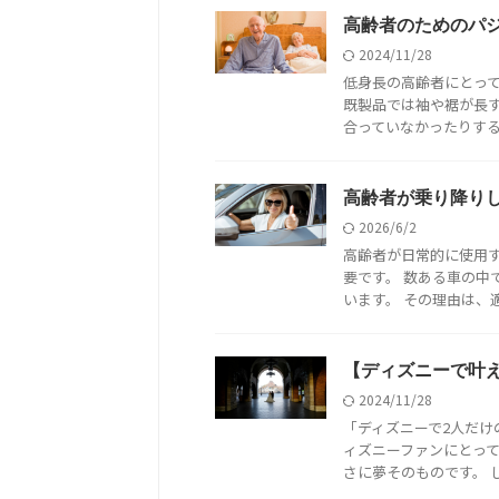
高齢者のためのパ
2024/11/28
低身長の高齢者にとっ
既製品では袖や裾が長
合っていなかったりするこ
高齢者が乗り降りし
2026/6/2
高齢者が日常的に使用
要です。 数ある車の中
います。 その理由は、適度
【ディズニーで叶
2024/11/28
「ディズニーで2人だけ
ィズニーファンにとっ
さに夢そのものです。 し