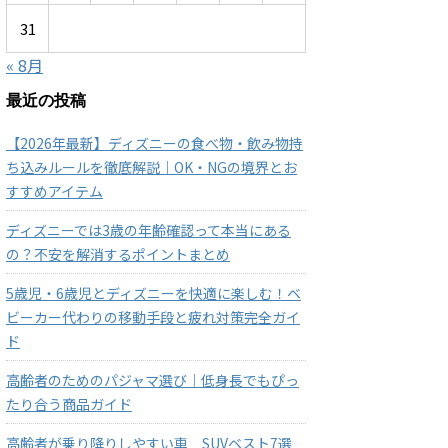
31
« 8月
最近の投稿
【2026年最新】ディズニーの食べ物・飲み物持
ち込みルールを徹底解説｜OK・NGの境界とお
すすめアイテム
ディズニーでは3歳の年齢確認って本当にある
の？不安を解消するポイントまとめ
5歳児・6歳児とディズニーを快適に楽しむ！ベ
ビーカー代わりの移動手段と疲れ対策完全ガイ
ド
高齢者のためのパジャマ選び｜低身長でもぴっ
たり合う商品ガイド
高齢者が乗り降りしやすい車 SUVベスト7選